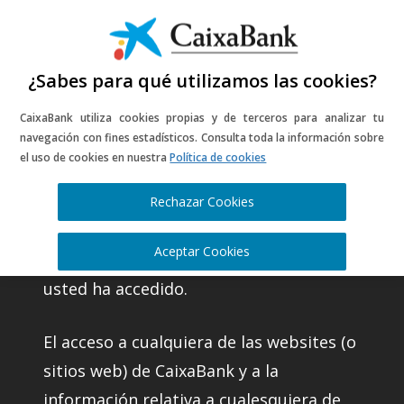
¿Sabes para qué utilizamos las cookies?
CaixaBank utiliza cookies propias y de terceros para analizar tu
Información legal
navegación con fines estadísticos. Consulta toda la información sobre
el uso de cookies en nuestra
Política de cookies
del portal web
Rechazar Cookies
CaixaBank, S.A. (en adelante CaixaBank)
Aceptar Cookies
es la entidad titular del website al que
usted ha accedido.
El acceso a cualquiera de las websites (o
sitios web) de CaixaBank y a la
información relativa a cualesquiera de