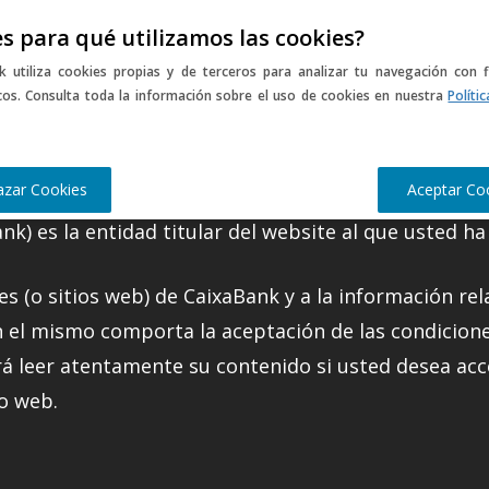
s para qué utilizamos las cookies?
usic
Sports
Gastro
Culture
Late
Más historias
k utiliza cookies propias y de terceros para analizar tu navegación con f
icos. Consulta toda la información sobre el uso de cookies en nuestra
Políti
 del portal web
azar Cookies
Aceptar Co
nk) es la entidad titular del website al que usted ha
es (o sitios web) de CaixaBank y a la información rel
n el mismo comporta la aceptación de las condicione
rá leer atentamente su contenido si usted desea acc
io web.