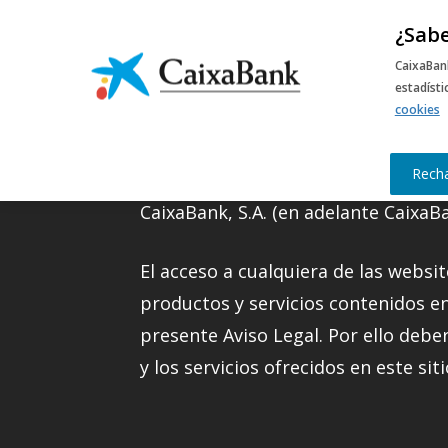
¿Sabe
M
CaixaBan
estadíst
cookies
Información legal
Rech
CaixaBank, S.A. (en adelante CaixaBa
El acceso a cualquiera de las websit
productos y servicios contenidos e
presente Aviso Legal. Por ello debe
y los servicios ofrecidos en este sit