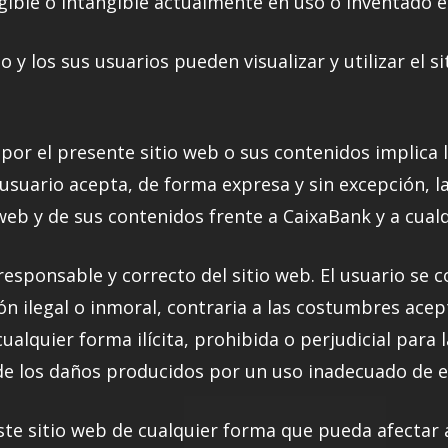
gible o intangible actualmente en uso o inventado en
o y los sus usuarios pueden visualizar y utilizar el s
por el presente sitio web o sus contenidos implica 
 usuario acepta, de forma expresa y sin excepción, l
 web y de sus contenidos frente a CaixaBank y a cualq
responsable y correcto del sitio web. El usuario se c
ción ilegal o inmoral, contraria a las costumbres ace
cualquier forma ilícita, prohibida o perjudicial para
e los daños producidos por un uso inadecuado de es
este sitio web de cualquier forma que pueda afectar 