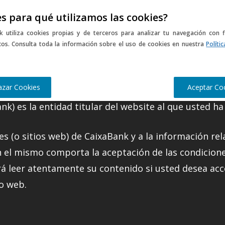
s para qué utilizamos las cookies?
usic
Sports
Gastro
Culture
Late
Más historias
k utiliza cookies propias y de terceros para analizar tu navegación con f
icos. Consulta toda la información sobre el uso de cookies en nuestra
Políti
 del portal web
azar Cookies
Aceptar Co
nk) es la entidad titular del website al que usted ha
es (o sitios web) de CaixaBank y a la información rel
n el mismo comporta la aceptación de las condicione
rá leer atentamente su contenido si usted desea acc
io web.