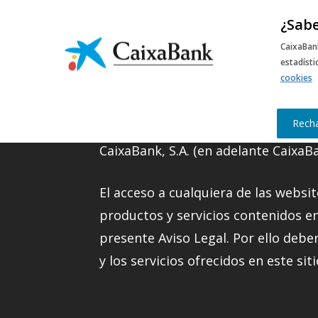
¿Sabe
M
CaixaBan
estadíst
cookies
Información legal
Rech
CaixaBank, S.A. (en adelante CaixaBa
El acceso a cualquiera de las websit
productos y servicios contenidos e
presente Aviso Legal. Por ello debe
y los servicios ofrecidos en este sit