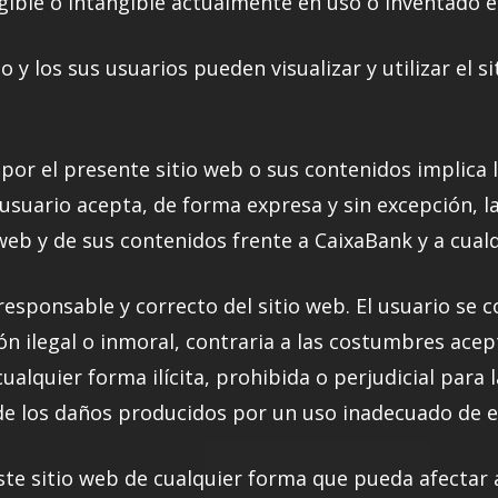
gible o intangible actualmente en uso o inventado en
o y los sus usuarios pueden visualizar y utilizar el s
por el presente sitio web o sus contenidos implica 
 usuario acepta, de forma expresa y sin excepción, l
 web y de sus contenidos frente a CaixaBank y a cualq
responsable y correcto del sitio web. El usuario se c
ción ilegal o inmoral, contraria a las costumbres ace
cualquier forma ilícita, prohibida o perjudicial para
e los daños producidos por un uso inadecuado de es
este sitio web de cualquier forma que pueda afectar 