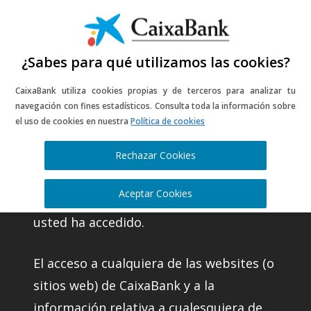
¿Sabes para qué utilizamos las cookies?
CaixaBank utiliza cookies propias y de terceros para analizar tu
Información legal
navegación con fines estadísticos. Consulta toda la información sobre
el uso de cookies en nuestra
Política de cookies
del portal web
Rechazar Cookies
CaixaBank, S.A. (en adelante CaixaBank)
Aceptar Cookies
es la entidad titular del website al que
usted ha accedido.
El acceso a cualquiera de las websites (o
sitios web) de CaixaBank y a la
información relativa a cualesquiera de