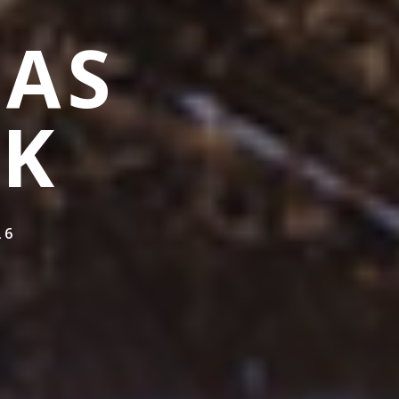
CAS
NK
26