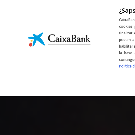
¿Saps
Sorteigs i desco
CaixaBan
cookies 
finalitat
posem a 
habilitar
la base 
contingu
Política 