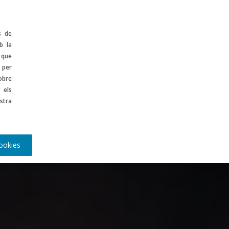
ontinguts
ES
s de
b la
 que
 per
obre
 els
stra
ookies