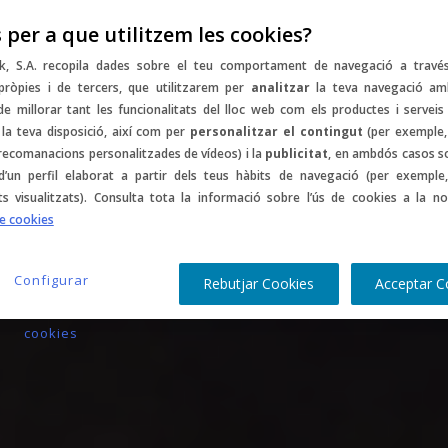
 per a que utilitzem les cookies?
mptes
Music
Sports
Gastro
Culture
C
k, S.A. recopila dades sobre el teu comportament de navegació a travé
pròpies i de tercers, que utilitzarem per
analitzar
la teva navegació am
 de millorar tant les funcionalitats del lloc web com els productes i serveis
la teva disposició, així com per
personalitzar el contingut
(per exemple,
 recomanacions personalitzades de vídeos) i la
publicitat
, en ambdós casos s
d’un perfil elaborat a partir dels teus hàbits de navegació (per exemple,
ts visualitzats). Consulta tota la informació sobre l’ús de cookies a la no
de cookies
Configurar
Rebutjar Cookies
Acceptar C
cookies