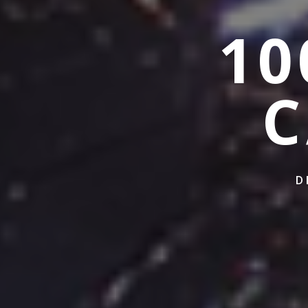
10
C
D