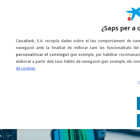
¿Saps per a 
CaixaBank, S.A. recopila dades sobre el teu comportament de nave
navegació amb la finalitat de millorar tant les funcionalitats d
personalitzar el contingut
(per exemple, per habilitar recomanaci
Snow tips amb Aymar
elaborat a partir dels teus hàbits de navegació (per exemple, els con
de cookies
Navarro
C