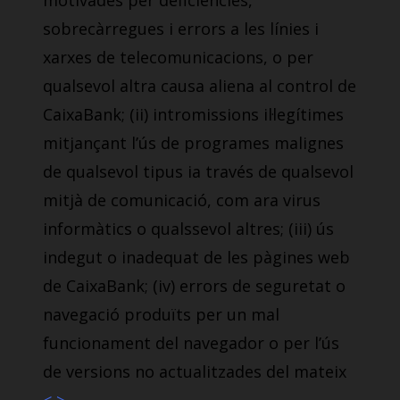
motivades per deficiències,
sobrecàrregues i errors a les línies i
xarxes de telecomunicacions, o per
qualsevol altra causa aliena al control de
CaixaBank; (ii) intromissions il·legítimes
mitjançant l’ús de programes malignes
de qualsevol tipus ia través de qualsevol
mitjà de comunicació, com ara virus
informàtics o qualssevol altres; (iii) ús
indegut o inadequat de les pàgines web
de CaixaBank; (iv) errors de seguretat o
navegació produïts per un mal
funcionament del navegador o per l’ús
de versions no actualitzades del mateix