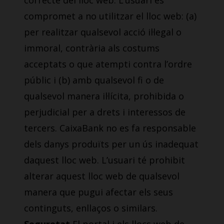
correcte del lloc web. L’usuari es
compromet a no utilitzar el lloc web: (a)
per realitzar qualsevol acció il·legal o
immoral, contrària als costums
acceptats o que atempti contra l’ordre
públic i (b) amb qualsevol fi o de
qualsevol manera il·lícita, prohibida o
perjudicial per a drets i interessos de
tercers. CaixaBank no es fa responsable
dels danys produïts per un ús inadequat
daquest lloc web. L’usuari té prohibit
alterar aquest lloc web de qualsevol
manera que pugui afectar els seus
continguts, enllaços o similars.