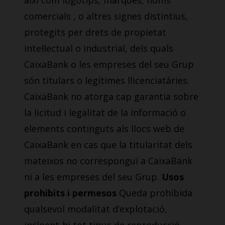
així com logotips, marques, noms
comercials , o altres signes distintius,
protegits per drets de propietat
intel·lectual o industrial, dels quals
CaixaBank o les empreses del seu Grup
són titulars o legítimes llicenciatàries.
CaixaBank no atorga cap garantia sobre
la licitud i legalitat de la informació o
elements continguts als llocs web de
CaixaBank en cas que la titularitat dels
mateixos no correspongui a CaixaBank
ni a les empreses del seu Grup.
Usos
prohibits i permesos
Queda prohibida
qualsevol modalitat d’explotació,