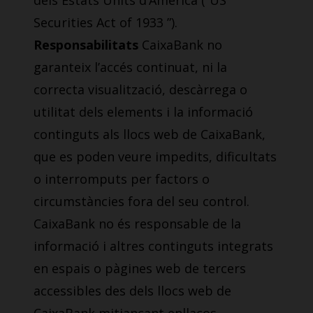
dels Estats Units d’Amèrica (“US
Securities Act of 1933 ”).
Responsabilitats
CaixaBank no
garanteix l’accés continuat, ni la
correcta visualització, descàrrega o
utilitat dels elements i la informació
continguts als llocs web de CaixaBank,
que es poden veure impedits, dificultats
o interromputs per factors o
circumstàncies fora del seu control.
CaixaBank no és responsable de la
informació i altres continguts integrats
en espais o pàgines web de tercers
accessibles des dels llocs web de