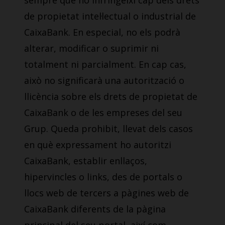
sempre que no infringeixi cap dels drets
de propietat intel·lectual o industrial de
CaixaBank. En especial, no els podrà
alterar, modificar o suprimir ni
totalment ni parcialment. En cap cas,
això no significarà una autorització o
llicència sobre els drets de propietat de
CaixaBank o de les empreses del seu
Grup. Queda prohibit, llevat dels casos
en què expressament ho autoritzi
CaixaBank, establir enllaços,
hipervincles o links, des de portals o
llocs web de tercers a pàgines web de
CaixaBank diferents de la pàgina