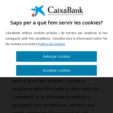
Saps per a què fem servir les cookies?
CaixaBank utilitza cookies pròpies i de tercers per analitzar el teu
Informació legal del
navegació amb fins estadístics. Consulta tota la informació sobre l'ús
de cookies a la nostra
Política de cookies
portal web
Rebutjar cookies
CaixaBank, S.A. (d’ara endavant
Acceptar cookies
CaixaBank) és l’entitat titular del lloc
web al qual heu accedit. L’accés a
qualsevol dels llocs web (o llocs web) de
CaixaBank ia la informació relativa a
qualsevol dels productes i serveis que