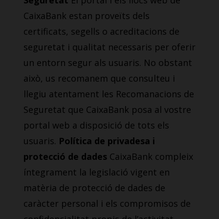
Seguretat
El portal i els llocs web de
CaixaBank estan proveïts dels
certificats, segells o acreditacions de
seguretat i qualitat necessaris per oferir
un entorn segur als usuaris. No obstant
això, us recomanem que consulteu i
llegiu atentament les Recomanacions de
Seguretat que CaixaBank posa al vostre
portal web a disposició de tots els
usuaris.
Política de privadesa i
protecció de dades
CaixaBank compleix
íntegrament la legislació vigent en
matèria de protecció de dades de
caràcter personal i els compromisos de