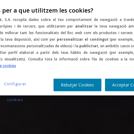
 per a que utilitzem les cookies?
mptes
Music
Sports
Gastro
Culture
C
k, S.A. recopila dades sobre el teu comportament de navegació a travé
pròpies i de tercers, que utilitzarem per
analitzar
la teva navegació am
 de millorar tant les funcionalitats del lloc web com els productes i serveis
la teva disposició, així com per
personalitzar el contingut
(per exemple,
 recomanacions personalitzades de vídeos) i la
publicitat
, en ambdós casos s
d’un perfil elaborat a partir dels teus hàbits de navegació (per exemple,
ts visualitzats). Consulta tota la informació sobre l’ús de cookies a la no
de cookies
Configurar
Rebutjar Cookies
Acceptar C
cookies