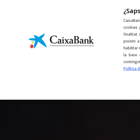
¿Saps
Sorteigs i desco
CaixaBan
cookies 
finalitat
posem a 
habilitar
la base 
contingu
Política 