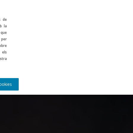
ontinguts
ES
s de
b la
 que
 per
obre
 els
stra
ookies