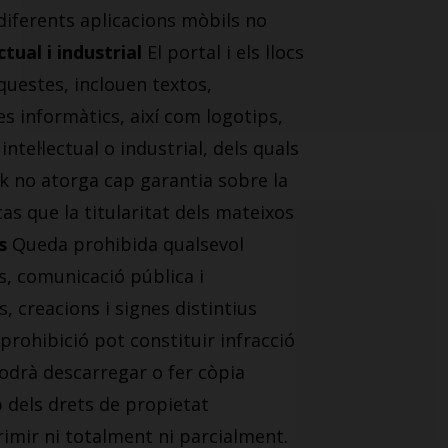
 diferents aplicacions mòbils no
ctual i industrial
El portal i els llocs
uestes, inclouen textos,
s informàtics, així com logotips,
tel·lectual o industrial, dels quals
nk no atorga cap garantia sobre la
as que la titularitat dels mateixos
s
Queda prohibida qualsevol
rs, comunicació pública i
, creacions i signes distintius
prohibició pot constituir infracció
 podrà descarregar o fer còpia
 dels drets de propietat
primir ni totalment ni parcialment.