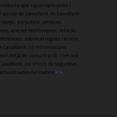
 conducta que siguin aplicables i
el portal de CaixaBank. Ni CaixaBank
 danys, perjudicis, pèrdues,
ions, avaries telefòniques, retards,
ficiències, sobrecàrregues i errors
e CaixaBank; (ii) intromissions
sevol mitjà de comunicació, com ara
CaixaBank; (iv) errors de seguretat
actualitzades del mateix
< >