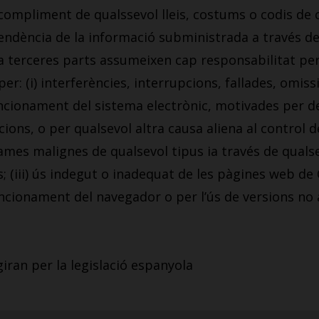
’incompliment de qualssevol lleis, costums o codis de
ependència de la informació subministrada a través d
a terceres parts assumeixen cap responsabilitat per
r: (i) interferències, interrupcions, fallades, omiss
cionament del sistema electrònic, motivades per de
cions, o per qualsevol altra causa aliena al control d
grames malignes de qualsevol tipus ia través de qual
s; (iii) ús indegut o inadequat de les pàgines web de 
ncionament del navegador o per l’ús de versions no 
iran per la legislació espanyola