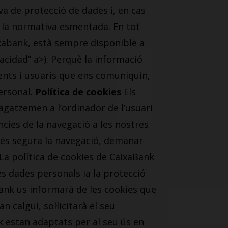
a de protecció de dades i, en cas
a la normativa esmentada. En tot
ixabank, està sempre disponible a
cidad” a>). Perquè la informació
ents i usuaris que ens comuniquin,
personal.
Política de cookies
Els
agatzemen a l’ordinador de l’usuari
cies de la navegació a les nostres
 més segura la navegació, demanar
 La política de cookies de CaixaBank
es dades personals ia la protecció
Bank us informarà de les cookies que
 calgui, sol·licitarà el seu
 estan adaptats per al seu ús en