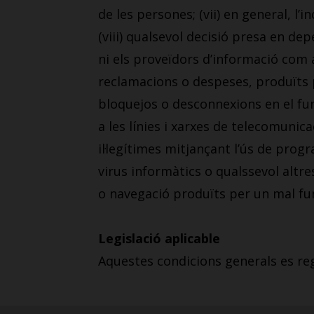
de les persones; (vii) en general, l
(viii) qualsevol decisió presa en d
ni els proveïdors d’informació com 
reclamacions o despeses, produïts pe
bloquejos o desconnexions en el fun
a les línies i xarxes de telecomunica
il·legítimes mitjançant l’ús de pro
virus informàtics o qualssevol altre
o navegació produïts per un mal fu
Legislació aplicable
Aquestes condicions generals es reg