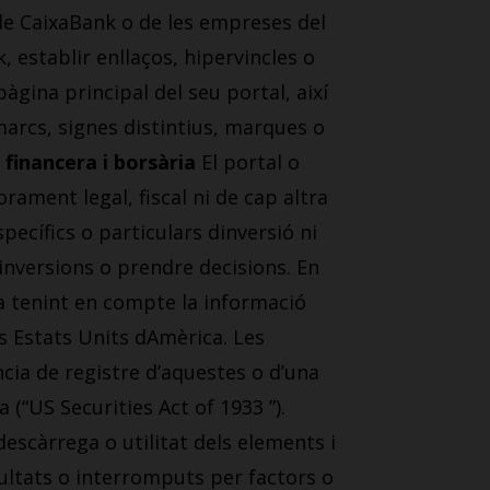
t de CaixaBank o de les empreses del
 establir enllaços, hipervincles o
àgina principal del seu portal, així
arcs, signes distintius, marques o
financera i borsària
El portal o
ament legal, fiscal ni de cap altra
pecífics o particulars dinversió ni
 inversions o prendre decisions. En
la tenint en compte la informació
ls Estats Units dAmèrica. Les
cia de registre d’aquestes o d’una
 (“US Securities Act of 1933 ”).
descàrrega o utilitat dels elements i
cultats o interromputs per factors o