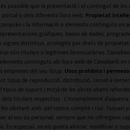
 és possible que la presentació i el contingut de les
l portal o dels diferents llocs web.
Propietat intel·le
comprèn i la informació o elements continguts en aq
representacions gràfiques, bases de dades, programe
signes distintius, protegits per drets de propietat in
up són titulars o legítimes llicenciatàries. CaixaBa
 o elements continguts als llocs web de CaixaBank en c
es empreses del seu Grup.
Usos prohibits i permeso
tot tipus de reproducció, distribució, cessió a terce
tipus de suport i mitjà de les obres abans referides
 dels titulars respectius . L’incompliment d’aquesta 
. No obstant això, pel vostre compte i risc, l’usuari
r al seu ús personal, sempre que no infringeixi cap
ank. En especial, no els podrà alterar, modificar o su