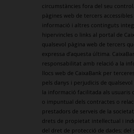
circumstàncies fora del seu control
pàgines web de tercers accessibles d
informació i altres continguts integ
hipervincles o links al portal de Ca
qualsevol pàgina web de tercers que 
expressa d’aquesta última. CaixaBa
responsabilitat amb relació a la inf
llocs web de CaixaBank per terceres
pels danys i perjudicis de qualsevol 
la informació facilitada als usuaris
o impuntual dels contractes o relac
prestadors de serveis de la societat 
drets de propietat intel·lectual i indu
del dret de protecció de dades; del s