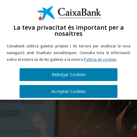
La teva privacitat és important per a
nosaltres
CaixaBank utilitza galetes pròpies i de tercers per analitzar la teva
navegació amb finalitats estadístiques. Consulta tota la informació
Accés gratuït a
sobre el nostre ús de les galetes a la nostra
Política de cookies
CaixaBankLab-
Rebutjar Cookies
Campus
Acceptar Cookies