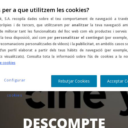
 per a que utilitzem les cookies?
mptes
Music
Sports
Gastro
Culture
C
k, S.A. recopila dades sobre el teu comportament de navegació a travé
pròpies i de tercers, que utilitzarem per
analitzar
la teva navegació am
 de millorar tant les funcionalitats del lloc web com els productes i serveis
la teva disposició, així com per
personalitzar el contingut
(per exemple,
 recomanacions personalitzades de vídeos) i la
publicitat
, en ambdós casos s
d’un perfil elaborat a partir dels teus hàbits de navegació (per exemple,
ts visualitzats). Consulta tota la informació sobre l’ús de cookies a la no
de cookies
Configurar
Rebutjar Cookies
Acceptar C
cookies
DESCOMPTE