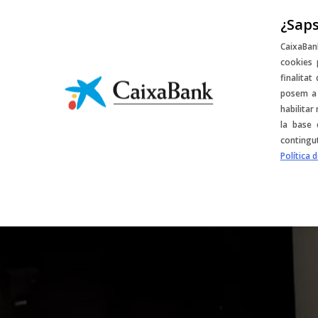
¿Saps
Sorteigs i desco
CaixaBan
cookies 
finalitat
posem a 
habilitar
la base 
contingu
Política 