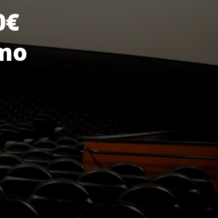
0€
lmo