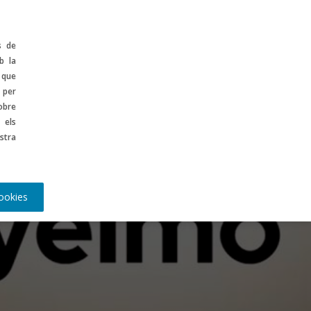
ontinguts
ES
s de
b la
 que
 per
obre
 els
stra
ookies