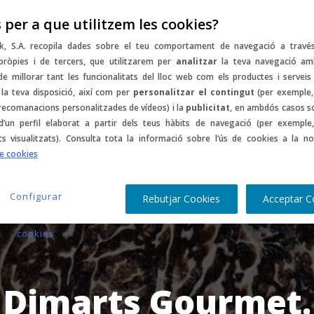
 per a que utilitzem les cookies?
mptes
Music
Sports
Gastro
Culture
C
k, S.A. recopila dades sobre el teu comportament de navegació a travé
pròpies i de tercers, que utilitzarem per
analitzar
la teva navegació am
 de millorar tant les funcionalitats del lloc web com els productes i serveis
la teva disposició, així com per
personalitzar el contingut
(per exemple,
 recomanacions personalitzades de vídeos) i la
publicitat
, en ambdós casos s
d’un perfil elaborat a partir dels teus hàbits de navegació (per exemple,
ts visualitzats). Consulta tota la informació sobre l’ús de cookies a la no
de cookies
Configurar
Rebutjar Cookies
Acceptar C
cookies
Dimarts Gourmet.