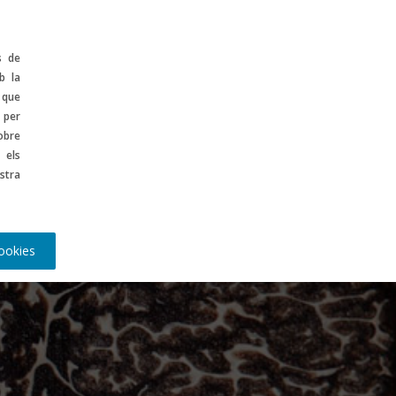
ontinguts
ES
s de
b la
 que
 per
obre
 els
stra
ookies