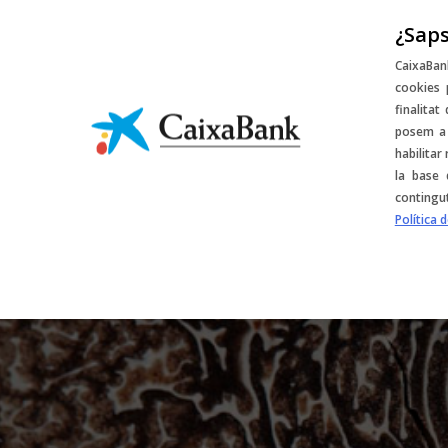
¿Saps
Sorteigs i desco
CaixaBan
cookies 
finalitat
posem a 
habilitar
la base 
contingu
Política 