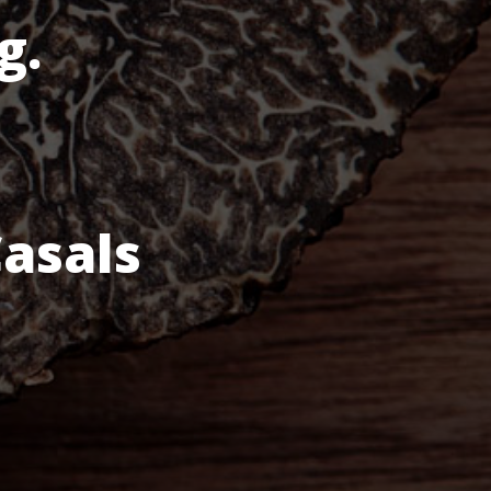
g.
Casals