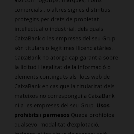
així com logotips, marques, noms
comercials , o altres signes distintius,
protegits per drets de propietat
intel·lectual o industrial, dels quals
CaixaBank o les empreses del seu Grup
són titulars o legítimes llicenciatàries.
CaixaBank no atorga cap garantia sobre
la licitud i legalitat de la informació o
elements continguts als llocs web de
CaixaBank en cas que la titularitat dels
mateixos no correspongui a CaixaBank
ni a les empreses del seu Grup.
Usos
prohibits i permesos
Queda prohibida
qualsevol modalitat d’explotació,