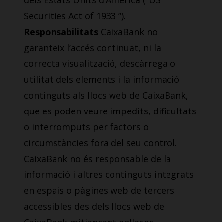
dels Estats Units d’Amèrica (“US
Securities Act of 1933 ”).
Responsabilitats
CaixaBank no
garanteix l’accés continuat, ni la
correcta visualització, descàrrega o
utilitat dels elements i la informació
continguts als llocs web de CaixaBank,
que es poden veure impedits, dificultats
o interromputs per factors o
circumstàncies fora del seu control.
CaixaBank no és responsable de la
informació i altres continguts integrats
en espais o pàgines web de tercers
accessibles des dels llocs web de