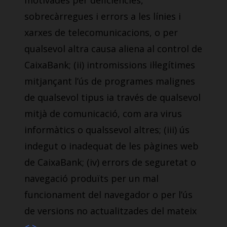
motivades per deficiències,
sobrecàrregues i errors a les línies i
xarxes de telecomunicacions, o per
qualsevol altra causa aliena al control de
CaixaBank; (ii) intromissions il·legítimes
mitjançant l’ús de programes malignes
de qualsevol tipus ia través de qualsevol
mitjà de comunicació, com ara virus
informàtics o qualssevol altres; (iii) ús
indegut o inadequat de les pàgines web
de CaixaBank; (iv) errors de seguretat o
navegació produïts per un mal
funcionament del navegador o per l’ús
de versions no actualitzades del mateix