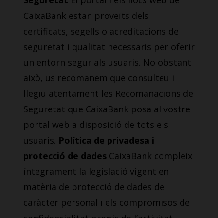
Seguretat
El portal i els llocs web de
CaixaBank estan proveïts dels
certificats, segells o acreditacions de
seguretat i qualitat necessaris per oferir
un entorn segur als usuaris. No obstant
això, us recomanem que consulteu i
llegiu atentament les Recomanacions de
Seguretat que CaixaBank posa al vostre
portal web a disposició de tots els
usuaris.
Política de privadesa i
protecció de dades
CaixaBank compleix
íntegrament la legislació vigent en
matèria de protecció de dades de
caràcter personal i els compromisos de