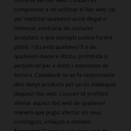
correcte del lloc web. L’usuari es
compromet a no utilitzar el lloc web: (a)
per realitzar qualsevol acció il·legal o
immoral, contrària als costums
acceptats o que atempti contra l’ordre
públic i (b) amb qualsevol fi o de
qualsevol manera il·lícita, prohibida o
perjudicial per a drets i interessos de
tercers. CaixaBank no es fa responsable
dels danys produïts per un ús inadequat
daquest lloc web. L’usuari té prohibit
alterar aquest lloc web de qualsevol
manera que pugui afectar els seus
continguts, enllaços o similars.