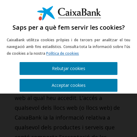
Saps per a què fem servir les cookies?
CaixaBank utilitza cookies pròpies i de tercers per analitzar el teu
Informació legal del
navegació amb fins estadístics. Consulta tota la informació sobre l'ús
de cookies a la nostra
Política de cookies
portal web
Rebutjar cookies
CaixaBank, S.A. (d’ara endavant
Acceptar cookies
CaixaBank) és l’entitat titular del lloc
web al qual heu accedit. L’accés a
qualsevol dels llocs web (o llocs web) de
CaixaBank ia la informació relativa a
qualsevol dels productes i serveis que