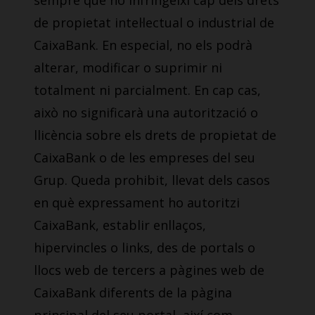
sempre que no infringeixi cap dels drets
de propietat intel·lectual o industrial de
CaixaBank. En especial, no els podrà
alterar, modificar o suprimir ni
totalment ni parcialment. En cap cas,
això no significarà una autorització o
llicència sobre els drets de propietat de
CaixaBank o de les empreses del seu
Grup. Queda prohibit, llevat dels casos
en què expressament ho autoritzi
CaixaBank, establir enllaços,
hipervincles o links, des de portals o
llocs web de tercers a pàgines web de
CaixaBank diferents de la pàgina