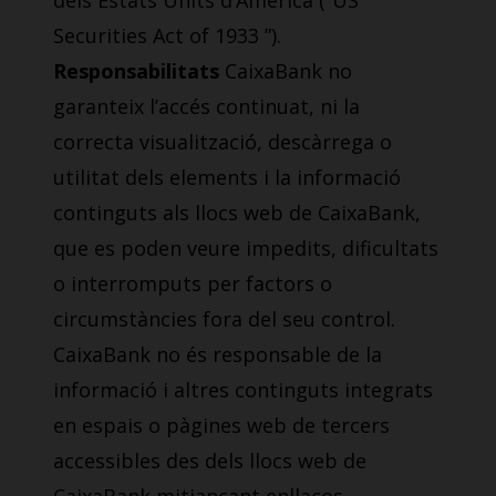
dels Estats Units d’Amèrica (“US
Securities Act of 1933 ”).
Responsabilitats
CaixaBank no
garanteix l’accés continuat, ni la
correcta visualització, descàrrega o
utilitat dels elements i la informació
continguts als llocs web de CaixaBank,
que es poden veure impedits, dificultats
o interromputs per factors o
circumstàncies fora del seu control.
CaixaBank no és responsable de la
informació i altres continguts integrats
en espais o pàgines web de tercers
accessibles des dels llocs web de