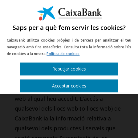
Saps per a què fem servir les cookies?
CaixaBank utilitza cookies pròpies i de tercers per analitzar el teu
Informació legal del
navegació amb fins estadístics. Consulta tota la informació sobre l'ús
de cookies a la nostra
Política de cookies
portal web
Rebutjar cookies
CaixaBank, S.A. (d’ara endavant
Acceptar cookies
CaixaBank) és l’entitat titular del lloc
web al qual heu accedit. L’accés a
qualsevol dels llocs web (o llocs web) de
CaixaBank ia la informació relativa a
qualsevol dels productes i serveis que