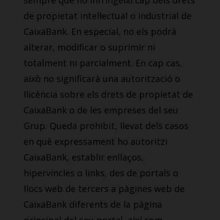
sempre que no infringeixi cap dels drets
de propietat intel·lectual o industrial de
CaixaBank. En especial, no els podrà
alterar, modificar o suprimir ni
totalment ni parcialment. En cap cas,
això no significarà una autorització o
llicència sobre els drets de propietat de
CaixaBank o de les empreses del seu
Grup. Queda prohibit, llevat dels casos
en què expressament ho autoritzi
CaixaBank, establir enllaços,
hipervincles o links, des de portals o
llocs web de tercers a pàgines web de
CaixaBank diferents de la pàgina