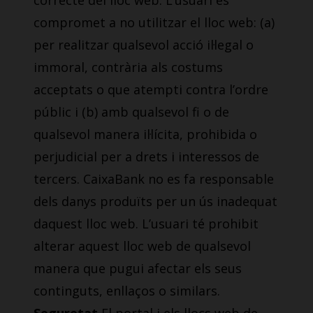
correcte del lloc web. L’usuari es
compromet a no utilitzar el lloc web: (a)
per realitzar qualsevol acció il·legal o
immoral, contrària als costums
acceptats o que atempti contra l’ordre
públic i (b) amb qualsevol fi o de
qualsevol manera il·lícita, prohibida o
perjudicial per a drets i interessos de
tercers. CaixaBank no es fa responsable
dels danys produïts per un ús inadequat
daquest lloc web. L’usuari té prohibit
alterar aquest lloc web de qualsevol
manera que pugui afectar els seus
continguts, enllaços o similars.