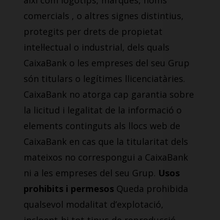
així com logotips, marques, noms
comercials , o altres signes distintius,
protegits per drets de propietat
intel·lectual o industrial, dels quals
CaixaBank o les empreses del seu Grup
són titulars o legítimes llicenciatàries.
CaixaBank no atorga cap garantia sobre
la licitud i legalitat de la informació o
elements continguts als llocs web de
CaixaBank en cas que la titularitat dels
mateixos no correspongui a CaixaBank
ni a les empreses del seu Grup.
Usos
prohibits i permesos
Queda prohibida
qualsevol modalitat d’explotació,