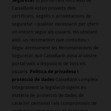
Seguretat
El portal i els llocs web de
CaixaBank estan proveïts dels
certificats, segells o acreditacions de
seguretat i qualitat necessaris per oferir
un entorn segur als usuaris. No obstant
això, us recomanem que consulteu i
llegiu atentament les Recomanacions de
Seguretat que CaixaBank posa al vostre
portal web a disposició de tots els
usuaris.
Política de privadesa i
protecció de dades
CaixaBank compleix
íntegrament la legislació vigent en
matèria de protecció de dades de
caràcter personal i els compromisos de