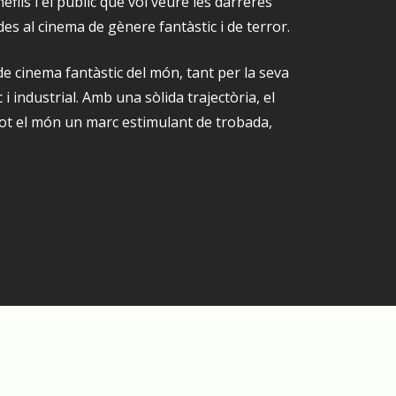
nèfils i el públic que vol veure les darreres
des al cinema de gènere fantàstic i de terror.
l de cinema fantàstic del món, tant per la seva
 industrial. Amb una sòlida trajectòria, el
tot el món un marc estimulant de trobada,