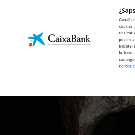
¿Saps
Sorteigs i desco
CaixaBan
cookies 
finalitat
posem a 
habilitar
la base 
contingu
Política 