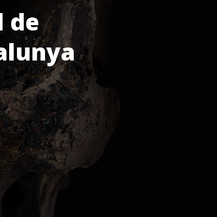
l de
alunya