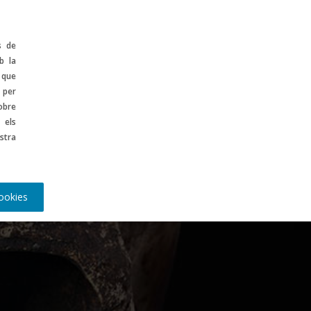
ontinguts
ES
s de
b la
 que
 per
obre
 els
stra
ookies