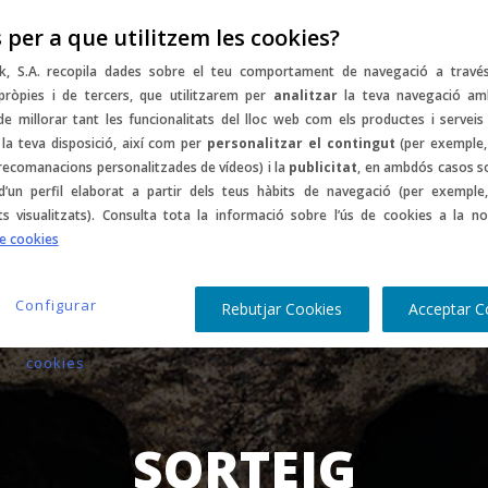
 per a que utilitzem les cookies?
mptes
Music
Sports
Gastro
Culture
C
k, S.A. recopila dades sobre el teu comportament de navegació a travé
pròpies i de tercers, que utilitzarem per
analitzar
la teva navegació am
 de millorar tant les funcionalitats del lloc web com els productes i serveis
la teva disposició, així com per
personalitzar el contingut
(per exemple,
 recomanacions personalitzades de vídeos) i la
publicitat
, en ambdós casos s
d’un perfil elaborat a partir dels teus hàbits de navegació (per exemple,
ts visualitzats). Consulta tota la informació sobre l’ús de cookies a la no
de cookies
Configurar
Rebutjar Cookies
Acceptar C
cookies
SORTEIG