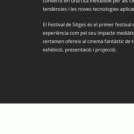
convertit en una cita ineludible per als ci
tendències i les noves tecnologies aplica
El Festival de Sitges és el primer festiva
experiència com pel seu impacte mediàtic i
certamen ofereix al cinema fantàstic de 
exhibició, presentació i projecció.