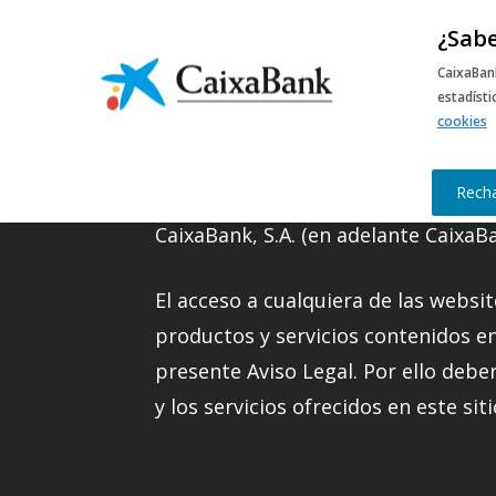
¿Sabe
M
CaixaBan
estadíst
cookies
Información legal
Rech
CaixaBank, S.A. (en adelante CaixaBa
El acceso a cualquiera de las websit
productos y servicios contenidos e
presente Aviso Legal. Por ello debe
y los servicios ofrecidos en este sit