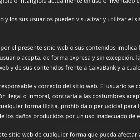
gible o intangible actualmente en uso o inventado en
o y los sus usuarios pueden visualizar y utilizar el s
por el presente sitio web o sus contenidos implica 
 usuario acepta, de forma expresa y sin excepción, l
 web y de sus contenidos frente a CaixaBank y a cualq
responsable y correcto del sitio web. El usuario se c
ción ilegal o inmoral, contraria a las costumbres ace
cualquier forma ilícita, prohibida o perjudicial para
e los daños producidos por un uso inadecuado de es
este sitio web de cualquier forma que pueda afectar 