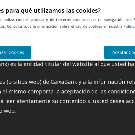
s para qué utilizamos las cookies?
usic
Sports
Gastro
Culture
Late
Más historias
k utiliza cookies propias y de terceros para analizar tu navegación con f
icos. Consulta toda la información sobre el uso de cookies en nuestra
Políti
 del portal web
azar Cookies
Aceptar Co
nk) es la entidad titular del website al que usted ha
es (o sitios web) de CaixaBank y a la información rel
n el mismo comporta la aceptación de las condicione
rá leer atentamente su contenido si usted desea acc
io web.