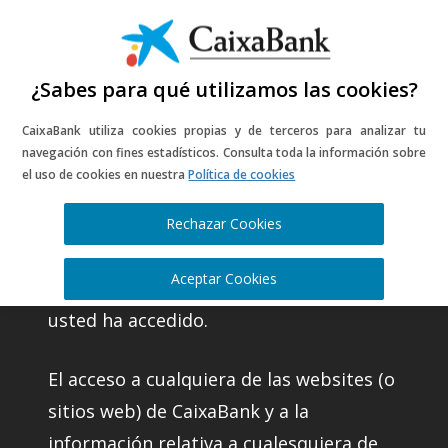
¿Sabes para qué utilizamos las cookies?
CaixaBank utiliza cookies propias y de terceros para analizar tu
Información legal
navegación con fines estadísticos. Consulta toda la información sobre
el uso de cookies en nuestra
Política de cookies
del portal web
Rechazar Cookies
CaixaBank, S.A. (en adelante CaixaBank)
Aceptar Cookies
es la entidad titular del website al que
usted ha accedido.
El acceso a cualquiera de las websites (o
sitios web) de CaixaBank y a la
información relativa a cualesquiera de