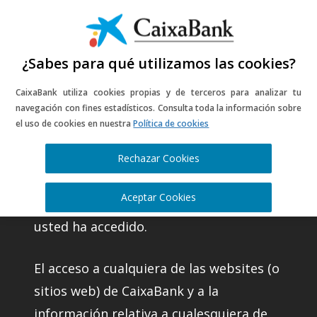
¿Sabes para qué utilizamos las cookies?
CaixaBank utiliza cookies propias y de terceros para analizar tu
Información legal
navegación con fines estadísticos. Consulta toda la información sobre
el uso de cookies en nuestra
Política de cookies
del portal web
Rechazar Cookies
CaixaBank, S.A. (en adelante CaixaBank)
Aceptar Cookies
es la entidad titular del website al que
usted ha accedido.
El acceso a cualquiera de las websites (o
sitios web) de CaixaBank y a la
información relativa a cualesquiera de