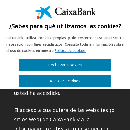
¿Sabes para qué utilizamos las cookies?
CaixaBank utiliza cookies propias y de terceros para analizar tu
Información legal
navegación con fines estadísticos. Consulta toda la información sobre
el uso de cookies en nuestra
Política de cookies
del portal web
Rechazar Cookies
CaixaBank, S.A. (en adelante CaixaBank)
Aceptar Cookies
es la entidad titular del website al que
usted ha accedido.
El acceso a cualquiera de las websites (o
sitios web) de CaixaBank y a la
información relativa a cualesquiera de