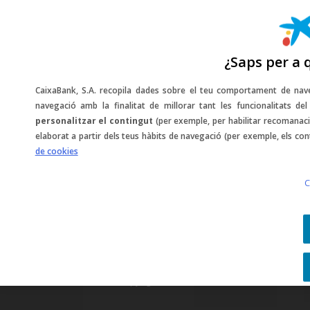
¿Saps per a 
CaixaBank, S.A. recopila dades sobre el teu comportament de nave
navegació amb la finalitat de millorar tant les funcionalitats d
personalitzar el contingut
(per exemple, per habilitar recomanaci
1
2
NEXT
elaborat a partir dels teus hàbits de navegació (per exemple, els con
de cookies
C
Avís legal i política de privadesa
·
Política de cookies
Copyright © 2026