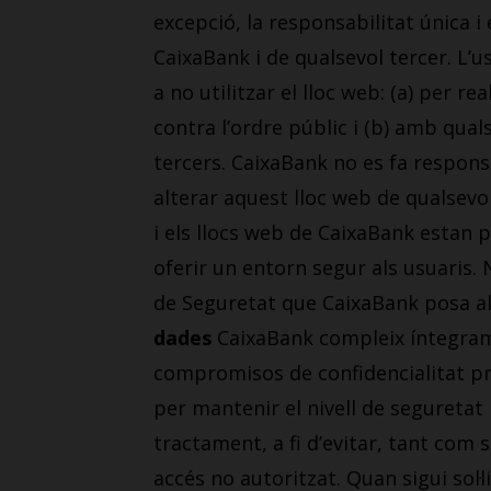
excepció, la responsabilitat única i 
CaixaBank i de qualsevol tercer. L’u
a no utilitzar el lloc web: (a) per r
contra l’ordre públic i (b) amb quals
tercers. CaixaBank no es fa respons
alterar aquest lloc web de qualsevo
i els llocs web de CaixaBank estan p
oferir un entorn segur als usuaris
de Seguretat que CaixaBank posa al 
dades
CaixaBank compleix íntegramen
compromisos de confidencialitat pro
per mantenir el nivell de seguretat 
tractament, a fi d’evitar, tant com 
accés no autoritzat. Quan sigui sol·