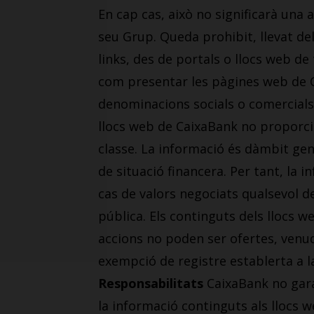
En cap cas, això no significarà una 
seu Grup. Queda prohibit, llevat de
links, des de portals o llocs web de
com presentar les pàgines web de C
denominacions socials o comercials
llocs web de CaixaBank no proporcio
classe. La informació és dàmbit gene
de situació financera. Per tant, la 
cas de valors negociats qualsevol d
pública. Els continguts dels llocs 
accions no poden ser ofertes, venud
exempció de registre establerta a la
Responsabilitats
CaixaBank no garan
la informació continguts als llocs 