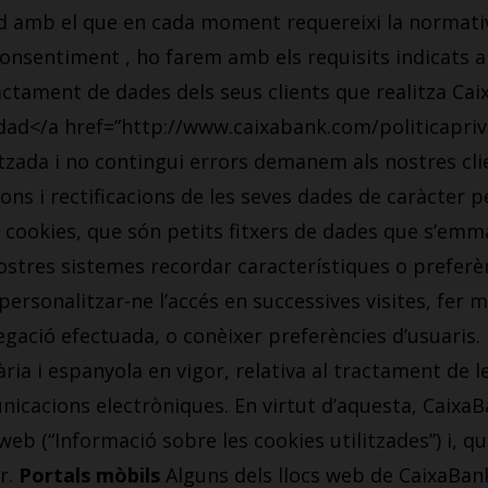
ord amb el que en cada moment requereixi la normativ
consentiment , ho farem amb els requisits indicats 
ractament de dades dels seus clients que realitza Ca
ad</a href=”http://www.caixabank.com/politicapriva
tzada i no contingui errors demanem als nostres cli
ions i rectificacions de les seves dades de caràcter 
cookies, que són petits fitxers de dades que s’emm
ostres sistemes recordar característiques o preferèn
ersonalitzar-ne l’accés en successives visites, fer
egació efectuada, o conèixer preferències d’usuaris.
ia i espanyola en vigor, relativa al tractament de l
municacions electròniques. En virtut d’aquesta, Caixa
web (“Informació sobre les cookies utilitzades”) i, quan
r.
Portals mòbils
Alguns dels llocs web de CaixaBank