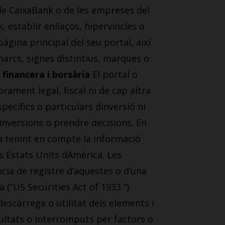
t de CaixaBank o de les empreses del
 establir enllaços, hipervincles o
àgina principal del seu portal, així
arcs, signes distintius, marques o
financera i borsària
El portal o
ament legal, fiscal ni de cap altra
pecífics o particulars dinversió ni
 inversions o prendre decisions. En
la tenint en compte la informació
ls Estats Units dAmèrica. Les
cia de registre d’aquestes o d’una
 (“US Securities Act of 1933 ”).
descàrrega o utilitat dels elements i
cultats o interromputs per factors o