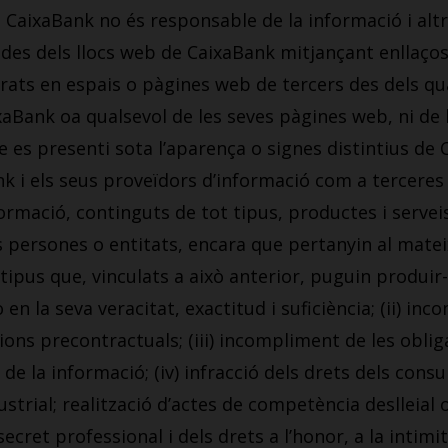
. CaixaBank no és responsable de la informació i alt
es dels llocs web de CaixaBank mitjançant enllaços, 
rats en espais o pàgines web de tercers des dels qua
ixaBank oa qualsevol de les seves pàgines web, ni de 
es presenti sota l’aparença o signes distintius de C
nk i els seus proveïdors d’informació com a tercere
ormació, continguts de tot tipus, productes i serveis
 persones o entitats, encara que pertanyin al matei
tipus que, vinculats a això anterior, puguin produir-s
 o en la seva veracitat, exactitud i suficiència; (ii)
ions precontractuals; (iii) incompliment de les obli
de la informació; (iv) infracció dels drets dels consum
strial; realització d’actes de competència deslleial o de
ecret professional i dels drets a l’honor, a la intimit