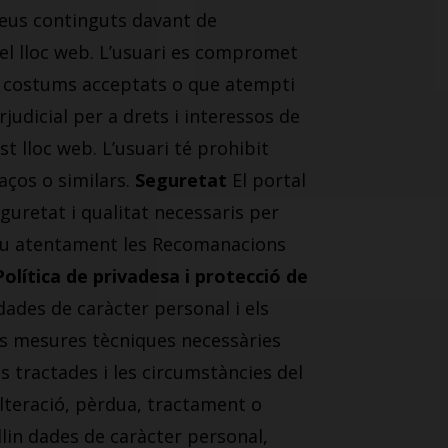
s seus continguts davant de
 del lloc web. L’usuari es compromet
 als costums acceptats o que atempti
rjudicial per a drets i interessos de
 lloc web. L’usuari té prohibit
aços o similars.
Seguretat
El portal
eguretat i qualitat necessaris per
egiu atentament les Recomanacions
Política de privadesa i protecció de
ades de caràcter personal i els
es mesures tècniques necessàries
s tractades i les circumstàncies del
 alteració, pèrdua, tractament o
llin dades de caràcter personal,