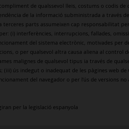
’incompliment de qualssevol lleis, costums o codis de
ependència de la informació subministrada a través d
a terceres parts assumeixen cap responsabilitat per
r: (i) interferències, interrupcions, fallades, omiss
cionament del sistema electrònic, motivades per de
cions, o per qualsevol altra causa aliena al control d
grames malignes de qualsevol tipus ia través de qual
s; (iii) ús indegut o inadequat de les pàgines web de 
ncionament del navegador o per l’ús de versions no 
iran per la legislació espanyola