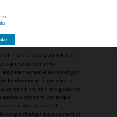
ies
ES
fins
kies
okies
edit. L’accés a qualsevol dels llocs
erveis que conté comporta
e llegir atentament el seu contingut
 de la informació
La informació
uestes condicions són les vigents des
 en qualsevol moment, cas en què
 web des d’aquesta data. Els
 llevat que s’indiqui expressament el