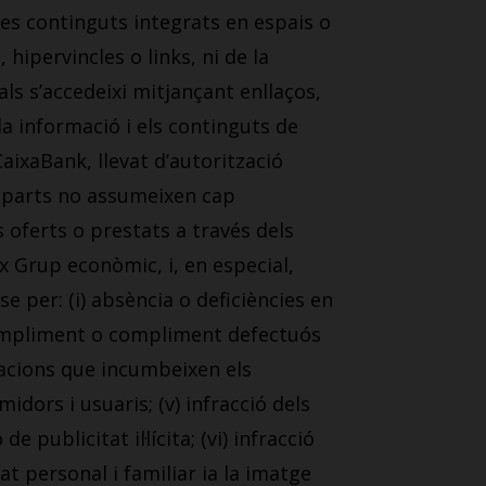
res continguts integrats en espais o
hipervincles o links, ni de la
ls s’accedeixi mitjançant enllaços,
la informació i els continguts de
aixaBank, llevat d’autorització
s parts no assumeixen cap
 oferts o prestats a través dels
x Grup econòmic, i, en especial,
e per: (i) absència o deficiències en
 incompliment o compliment defectuós
gacions que incumbeixen els
idors i usuaris; (v) infracció dels
 publicitat il·lícita; (vi) infracció
at personal i familiar ia la imatge