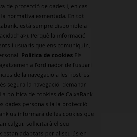
a de protecció de dades i, en cas
a la normativa esmentada. En tot
ixabank, està sempre disponible a
cidad” a>). Perquè la informació
ents i usuaris que ens comuniquin,
personal.
Política de cookies
Els
agatzemen a l’ordinador de l’usuari
cies de la navegació a les nostres
 més segura la navegació, demanar
 La política de cookies de CaixaBank
es dades personals ia la protecció
Bank us informarà de les cookies que
 calgui, sol·licitarà el seu
 estan adaptats per al seu ús en