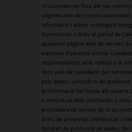
circumstàncies fora del seu control
pàgines web de tercers accessibles d
informació i altres continguts integ
hipervincles o links al portal de Ca
qualsevol pàgina web de tercers que 
expressa d’aquesta última. CaixaBa
responsabilitat amb relació a la inf
llocs web de CaixaBank per terceres
pels danys i perjudicis de qualsevol 
la informació facilitada als usuaris
o impuntual dels contractes o relac
prestadors de serveis de la societat 
drets de propietat intel·lectual i indu
del dret de protecció de dades; del s