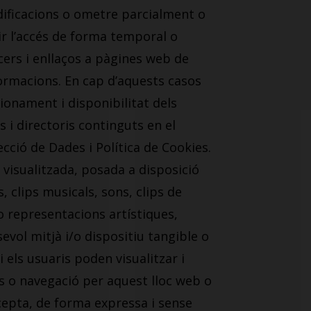
odificacions o ometre parcialment o
ir l’accés de forma temporal o
ers i enllaços a pàgines web de
nformacions. En cap d’aquests casos
ionament i disponibilitat dels
s i directoris continguts en el
ecció de Dades i Política de Cookies.
ó visualitzada, posada a disposició
, clips musicals, sons, clips de
o representacions artístiques,
evol mitjà i/o dispositiu tangible o
i els usuaris poden visualitzar i
ús o navegació per aquest lloc web o
ccepta, de forma expressa i sense