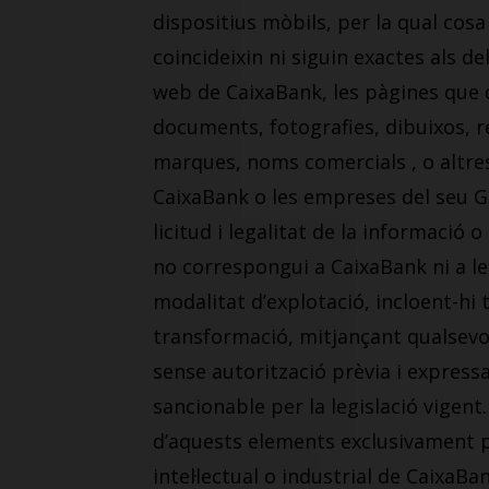
dispositius mòbils, per la qual cosa
coincideixin ni siguin exactes als de
web de CaixaBank, les pàgines que 
documents, fotografies, dibuixos, 
marques, noms comercials , o altres 
CaixaBank o les empreses del seu Gr
licitud i legalitat de la informació
no correspongui a CaixaBank ni a l
modalitat d’explotació, incloent-hi 
transformació, mitjançant qualsevol 
sense autorització prèvia i expressa
sancionable per la legislació vigent
d’aquests elements exclusivament pe
intel·lectual o industrial de CaixaB