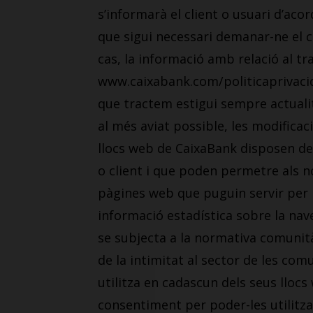
s’informarà el client o usuari d’ac
que sigui necessari demanar-ne el 
cas, la informació amb relació al t
www.caixabank.com/politicaprivacid
que tractem estigui sempre actuali
al més aviat possible, les modificac
llocs web de CaixaBank disposen de 
o client i que poden permetre als n
pàgines web que puguin servir per p
informació estadística sobre la nav
se subjecta a la normativa comunitàr
de la intimitat al sector de les co
utilitza en cadascun dels seus llocs 
consentiment per poder-les utilitza