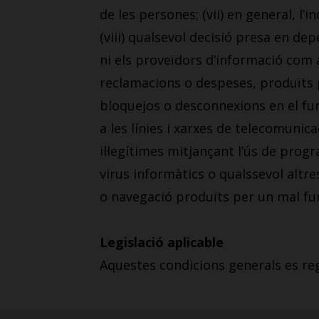
de les persones; (vii) en general, l
(viii) qualsevol decisió presa en d
ni els proveïdors d’informació com 
reclamacions o despeses, produïts pe
bloquejos o desconnexions en el fun
a les línies i xarxes de telecomunica
il·legítimes mitjançant l’ús de pro
virus informàtics o qualssevol altre
o navegació produïts per un mal fu
Legislació aplicable
Aquestes condicions generals es reg