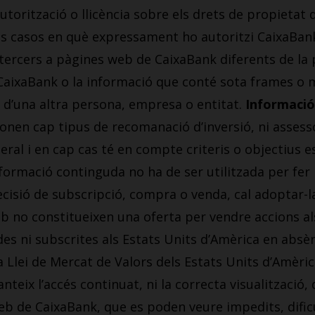
autorització o llicència sobre els drets de propieta
ls casos en què expressament ho autoritzi CaixaBank,
 tercers a pàgines web de CaixaBank diferents de la p
aixaBank o la informació que conté sota frames o m
 d’una altra persona, empresa o entitat.
Informació 
nen cap tipus de recomanació d’inversió, ni assessor
ral i en cap cas té en compte criteris o objectius es
informació continguda no ha de ser utilitzada per fer
ecisió de subscripció, compra o venda, cal adoptar-
web no constitueixen una oferta per vendre accions a
es ni subscrites als Estats Units d’Amèrica en absèn
 Llei de Mercat de Valors dels Estats Units d’Amèrica
teix l’accés continuat, ni la correcta visualització, 
web de CaixaBank, que es poden veure impedits, difi