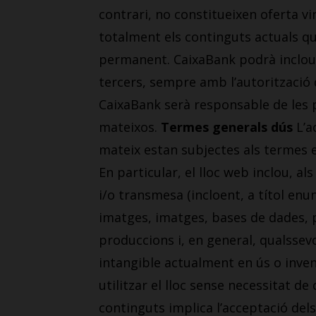
contrari, no constitueixen oferta v
totalment els continguts actuals qu
permanent. CaixaBank podrà incloure
tercers, sempre amb l’autorització d
CaixaBank serà responsable de les p
mateixos.
Termes generals dús
L’a
mateix estan subjectes als termes es
En particular, el lloc web inclou, a
i/o transmesa (incloent, a títol enun
imatges, imatges, bases de dades, p
produccions i, en general, qualssevo
intangible actualment en ús o inventa
utilitzar el lloc sense necessitat d
continguts implica l’acceptació del