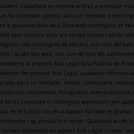
inculant. CaixaBank es reserva el dret a introduir m
an ho consideri oportú, així com impedir o restring
 a qualsevol dels seus llocs web continguts de terc
els seus titulars, com ara xarxes socials i altres i
àgines i els continguts de tercers, així com del func
ccés i ús del lloc web, així com de tots els subdomini
tablerts al present Avís Legal ia la Política de Prot
ls efectes del present Avís Legal, qualsevol informaci
ciatiu però no limitatiu, textos, comentaris, notícies
roductes multimèdia, fotografies, interpretacions 
l altres creacions o continguts expressats per quals
t en el futur). L’accés a aquest lloc web és gratuït 
e contractar cap producte o servei. Qualsevol accés, 
s termes establerts en aquest Avís Legal. L’usuari a