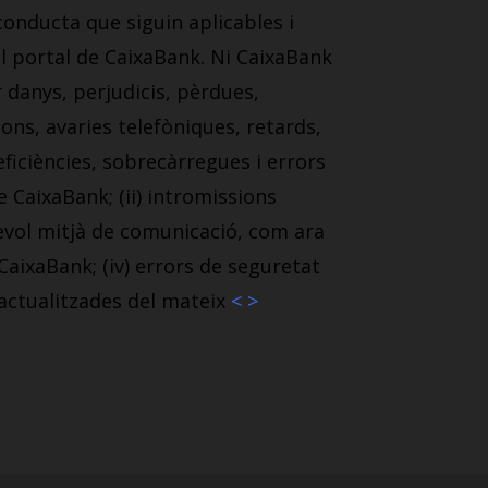
 conducta que siguin aplicables i
el portal de CaixaBank. Ni CaixaBank
 danys, perjudicis, pèrdues,
ions, avaries telefòniques, retards,
ficiències, sobrecàrregues i errors
e CaixaBank; (ii) intromissions
sevol mitjà de comunicació, com ara
CaixaBank; (iv) errors de seguretat
actualitzades del mateix
< >