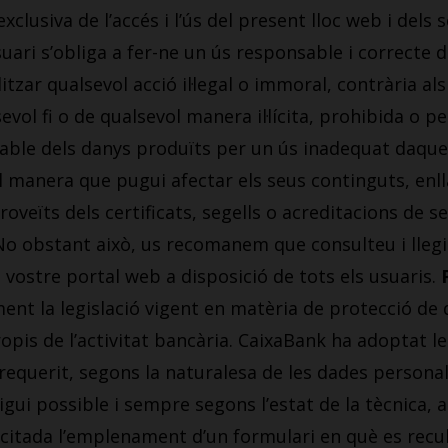
exclusiva de l’accés i l’ús del present lloc web i del
suari s’obliga a fer-ne un ús responsable i correcte
ealitzar qualsevol acció il·legal o immoral, contrària
evol fi o de qualsevol manera il·lícita, prohibida o pe
able dels danys produïts per un ús inadequat daquest
l manera que pugui afectar els seus continguts, enll
roveïts dels certificats, segells o acreditacions de s
. No obstant això, us recomanem que consulteu i ll
vostre portal web a disposició de tots els usuaris.
t la legislació vigent en matèria de protecció de d
pis de l’activitat bancària. CaixaBank ha adoptat l
requerit, segons la naturalesa de les dades personal
sigui possible i sempre segons l’estat de la tècnica,
licitada l’emplenament d’un formulari en què es recu