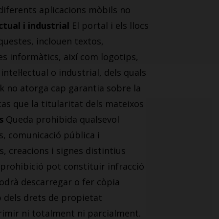
 diferents aplicacions mòbils no
ctual i industrial
El portal i els llocs
uestes, inclouen textos,
s informàtics, així com logotips,
tel·lectual o industrial, dels quals
nk no atorga cap garantia sobre la
as que la titularitat dels mateixos
s
Queda prohibida qualsevol
rs, comunicació pública i
, creacions i signes distintius
prohibició pot constituir infracció
 podrà descarregar o fer còpia
 dels drets de propietat
primir ni totalment ni parcialment.