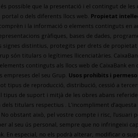
 és possible que la presentació i el contingut de les
l portal o dels diferents llocs web.
Propietat intel·le
comprèn i la informació o elements continguts en aq
representacions gràfiques, bases de dades, programe
signes distintius, protegits per drets de propietat in
up són titulars o legítimes llicenciatàries. CaixaBa
 o elements continguts als llocs web de CaixaBank en c
es empreses del seu Grup.
Usos prohibits i permeso
tot tipus de reproducció, distribució, cessió a terce
tipus de suport i mitjà de les obres abans referides
 dels titulars respectius . L’incompliment d’aquesta 
. No obstant això, pel vostre compte i risc, l’usuari
r al seu ús personal, sempre que no infringeixi cap
ank. En especial, no els podrà alterar, modificar o su