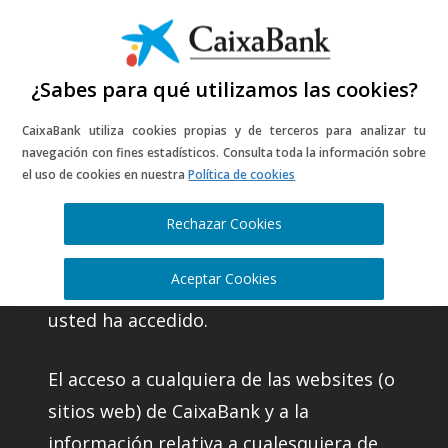
¿Sabes para qué utilizamos las cookies?
CaixaBank utiliza cookies propias y de terceros para analizar tu
Información legal
navegación con fines estadísticos. Consulta toda la información sobre
el uso de cookies en nuestra
Política de cookies
del portal web
Rechazar Cookies
CaixaBank, S.A. (en adelante CaixaBank)
Aceptar Cookies
es la entidad titular del website al que
usted ha accedido.
El acceso a cualquiera de las websites (o
sitios web) de CaixaBank y a la
información relativa a cualesquiera de