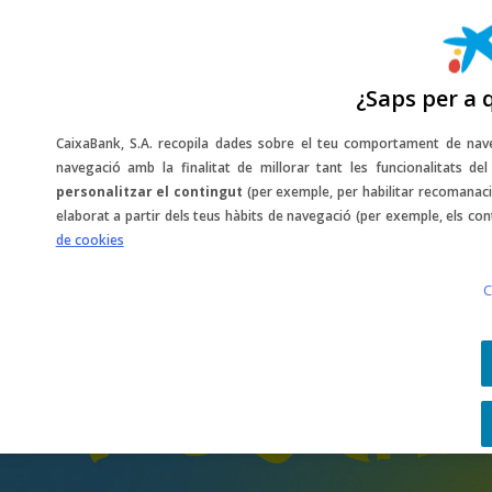
¿Saps per a 
CaixaBank, S.A. recopila dades sobre el teu comportament de nave
navegació amb la finalitat de millorar tant les funcionalitats d
SORTEO
personalitzar el contingut
(per exemple, per habilitar recomanaci
elaborat a partir dels teus hàbits de navegació (per exemple, els con
de cookies
Idilic Festival
C
Costa Brava
- FINALITZAT -