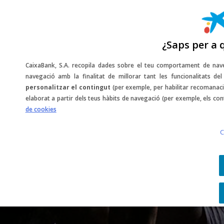
¿Saps per a 
CaixaBank, S.A. recopila dades sobre el teu comportament de nave
navegació amb la finalitat de millorar tant les funcionalitats d
SORTEIG
personalitzar el contingut
(per exemple, per habilitar recomanaci
elaborat a partir dels teus hàbits de navegació (per exemple, els con
de cookies
Camilo
C
Festival Terramar
- FINALITZAT -