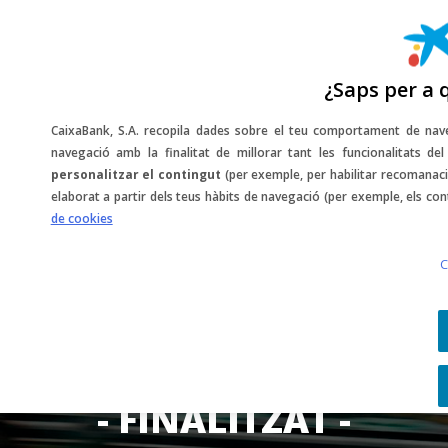
¿Saps per a 
CaixaBank, S.A. recopila dades sobre el teu comportament de nave
navegació amb la finalitat de millorar tant les funcionalitats d
Sorteig d'entrades
personalitzar el contingut
(per exemple, per habilitar recomanaci
elaborat a partir dels teus hàbits de navegació (per exemple, els con
de cookies
per
C
a l'F1 Gran Premi
d'Espanya
- FINALITZAT -