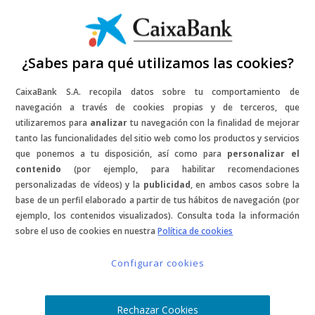
¿Sabes para qué utilizamos las cookies?
CaixaBank S.A. recopila datos sobre tu comportamiento de
navegación a través de cookies propias y de terceros, que
Sorteo de 2 entradas
utilizaremos para
analizar
tu navegación con la finalidad de mejorar
tanto las funcionalidades del sitio web como los productos y servicios
que ponemos a tu disposición, así como para
personalizar el
para el
contenido
(por ejemplo, para habilitar recomendaciones
personalizadas de vídeos) y la
publicidad
, en ambos casos sobre la
F1 Gran Premio de
base de un perfil elaborado a partir de tus hábitos de navegación (por
ejemplo, los contenidos visualizados). Consulta toda la información
España
sobre el uso de cookies en nuestra
Política de cookies
Configurar cookies
- FINALIZADO -
Rechazar Cookies