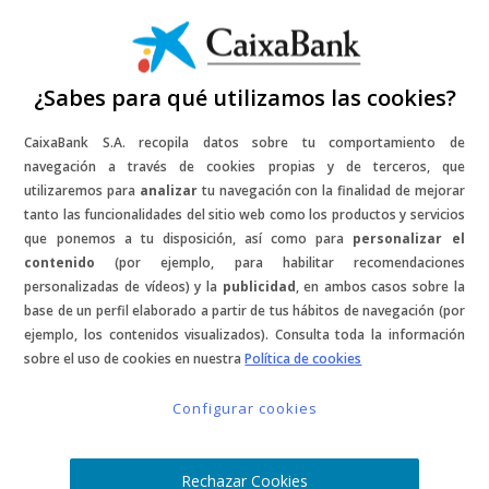
¿Sabes para qué utilizamos las cookies?
CaixaBank S.A. recopila datos sobre tu comportamiento de
navegación a través de cookies propias y de terceros, que
SPORTSXPERIENCE
SPORTSXPERIENCE
SPORTSXPERIENCE
SPORTSXPERIENCE
SPORTSXPERIENCE
SPORTSXPERIENCE
SPORTSXPERIENCE
SPORTSXPERIENCE
SPORTSXPERIENCE
SPORTSXPERIENCE
utilizaremos para
analizar
tu navegación con la finalidad de mejorar
1
2
…
4
NEXT
tanto las funcionalidades del sitio web como los productos y servicios
que ponemos a tu disposición, así como para
personalizar el
contenido
(por ejemplo, para habilitar recomendaciones
personalizadas de vídeos) y la
publicidad
, en ambos casos sobre la
base de un perfil elaborado a partir de tus hábitos de navegación (por
ejemplo, los contenidos visualizados). Consulta toda la información
sobre el uso de cookies en nuestra
Política de cookies
Aviso legal y política de privacidad
·
Política de cookies
Configurar cookies
Copyright © 2026
Rechazar Cookies
Claves para dominar las pistas
Los imprescindibles al inicio de
Trucos de Abel Moga para el
Abel Moga, el freerider de
Snow Tips – Antes, durante y
Secret Spots x Mireia Clemente
Snow Tips – Seguridad al ir fuera
En el telesilla con Aymar
Secret Spots x Aymar Navarro
Secret Spots x Aymar Navarro