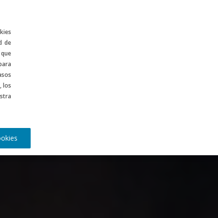
ontenidos
CA
kies
d de
 que
para
asos
, los
stra
ookies