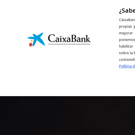
¿Sabe
Sorteos y descu
CaixaBan
propias 
mejorar 
ponemos 
habilita
sobre la 
contenido
Política 