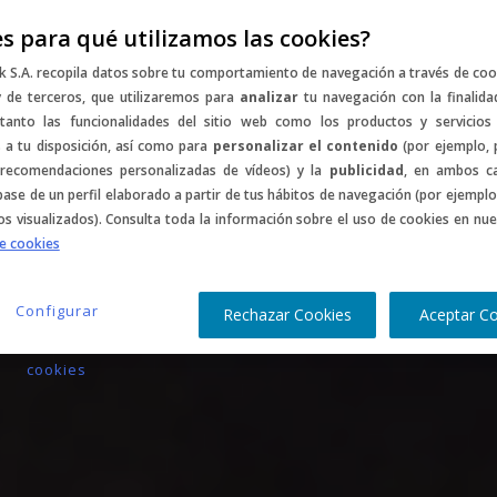
s para qué utilizamos las cookies?
entos
Music
Sports
Gastro
Culture
C
k S.A. recopila datos sobre tu comportamiento de navegación a través de coo
y de terceros, que utilizaremos para
analizar
tu navegación con la finalida
tanto las funcionalidades del sitio web como los productos y servicios
a tu disposición, así como para
personalizar el contenido
(por ejemplo, 
r recomendaciones personalizadas de vídeos) y la
publicidad
, en ambos c
base de un perfil elaborado a partir de tus hábitos de navegación (por ejemplo
s visualizados). Consulta toda la información sobre el uso de cookies en nue
de cookies
Configurar
Rechazar Cookies
Aceptar C
cookies