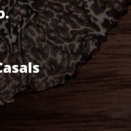
o.
Casals