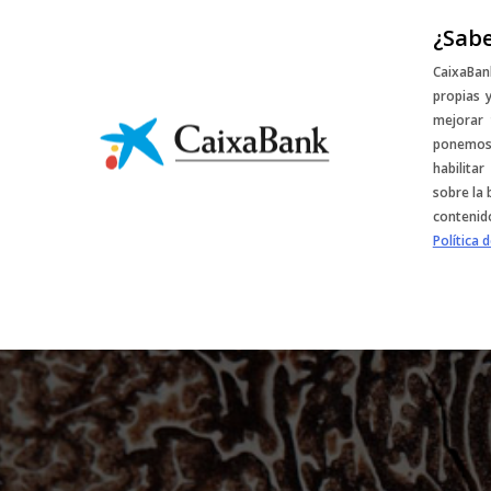
¿Sabe
Sorteos y descu
CaixaBan
propias 
mejorar 
ponemos 
habilita
sobre la 
contenido
Política 