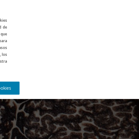
ontenidos
CA
kies
d de
 que
para
asos
, los
stra
ookies