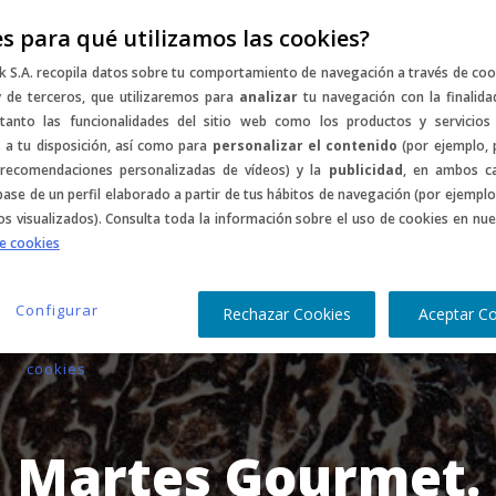
s para qué utilizamos las cookies?
entos
Music
Sports
Gastro
Culture
C
k S.A. recopila datos sobre tu comportamiento de navegación a través de coo
y de terceros, que utilizaremos para
analizar
tu navegación con la finalida
tanto las funcionalidades del sitio web como los productos y servicios
a tu disposición, así como para
personalizar el contenido
(por ejemplo, 
r recomendaciones personalizadas de vídeos) y la
publicidad
, en ambos c
base de un perfil elaborado a partir de tus hábitos de navegación (por ejemplo
s visualizados). Consulta toda la información sobre el uso de cookies en nue
de cookies
Configurar
Rechazar Cookies
Aceptar C
cookies
Martes Gourmet.