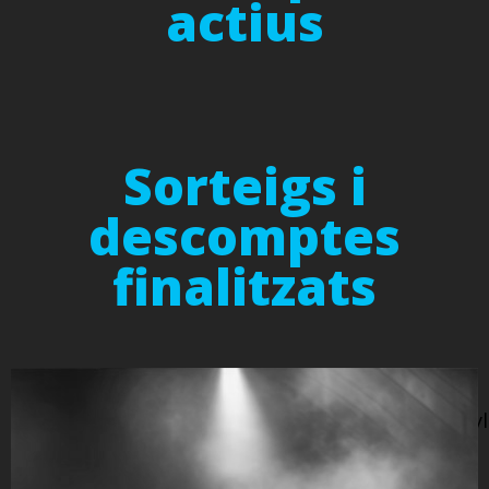
actius
Sorteigs i
descomptes
finalitzats
// wp-
content/themes/billey/loop/widgets/portfolio/styl
grid.php