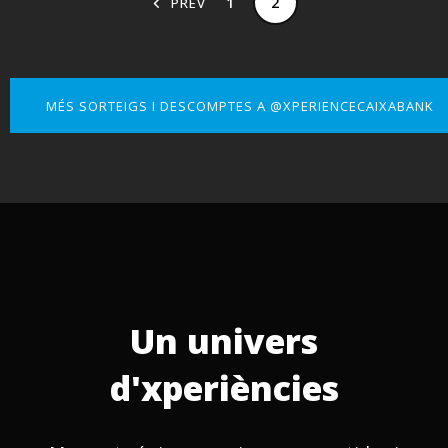
1
2
PREV
MÉS SORTEIGS I DESCOMPTES A @XPERIENCECAIXABANK
Un univers
d'xperiències