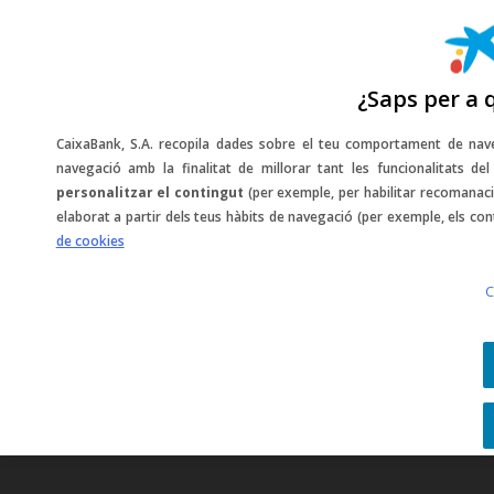
¿Saps per a 
Sorteigs i descomptes
CaixaBank, S.A. recopila dades sobre el teu comportament de nave
navegació amb la finalitat de millorar tant les funcionalitats d
personalitzar el contingut
(per exemple, per habilitar recomanaci
elaborat a partir dels teus hàbits de navegació (per exemple, els con
Gaudeix de
descomptes exclusius
i
de cookies
participa en sorteigs
per guanyar experiències
C
inoblidables